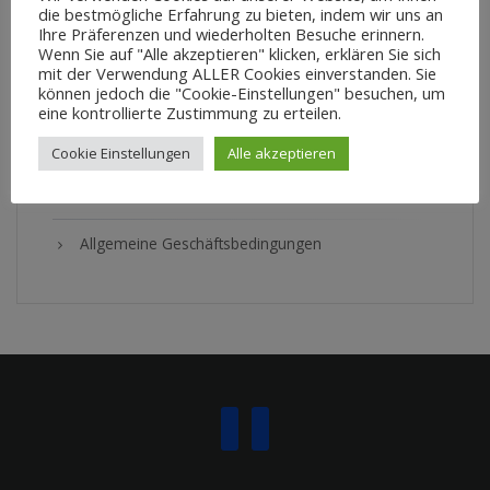
Zahlung & Versand
die bestmögliche Erfahrung zu bieten, indem wir uns an
Ihre Präferenzen und wiederholten Besuche erinnern.
Kontakt
Wenn Sie auf "Alle akzeptieren" klicken, erklären Sie sich
mit der Verwendung ALLER Cookies einverstanden. Sie
können jedoch die "Cookie-Einstellungen" besuchen, um
Impressum
eine kontrollierte Zustimmung zu erteilen.
Datenschutzerklärung
Cookie Einstellungen
Alle akzeptieren
Cookie Richtlinie
Allgemeine Geschäftsbedingungen