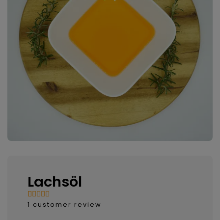
Lachsöl
1
customer review
Bewertet
1
mit
5.00
von 5,