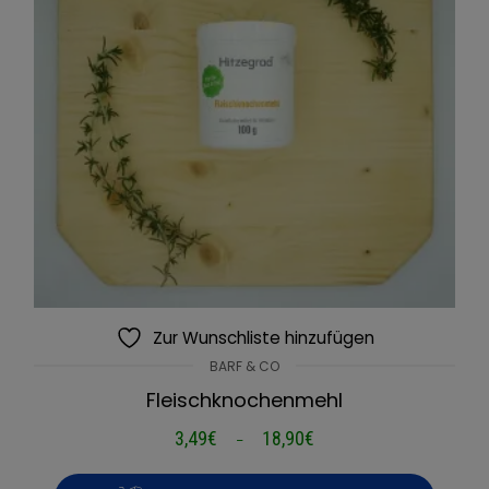
Zur Wunschliste hinzufügen
BARF & CO
Fleischknochenmehl
3,49
€
18,90
€
Preisspanne:
–
3,49€