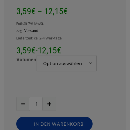
basierend
3,59
€
–
12,15
€
auf
Kundenbewertung
Enthält 7% MwSt.
zzgl.
Versand
Lieferzeit: ca. 2-4 Werktage
3,59
€
-
12,15
€
Volumen
IN DEN WARENKORB