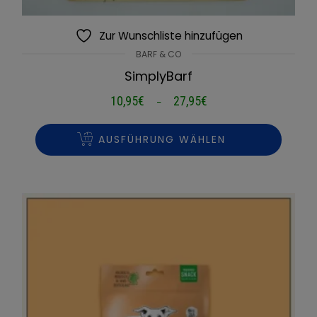
Zur Wunschliste hinzufügen
BARF & CO
SimplyBarf
10,95
€
27,95
€
Preisspanne:
–
10,95€
bis
AUSFÜHRUNG WÄHLEN
27,95€