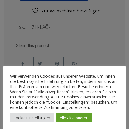
Zur Wunschliste hinzufügen
ZH-LAÖ-
SKU:
Share this product
Wir verwenden Cookies auf unserer Website, um Ihnen
die bestmögliche Erfahrung zu bieten, indem wir uns an
Ihre Präferenzen und wiederholten Besuche erinnern.
Wenn Sie auf "Alle akzeptieren" klicken, erklären Sie sich
mit der Verwendung ALLER Cookies einverstanden. Sie
können jedoch die "Cookie-Einstellungen" besuchen, um
BESCHREIBUNG
REZENSIONEN (1)
eine kontrollierte Zustimmung zu erteilen.
Cookie Einstellungen
Alle akzeptieren
Beschreibung