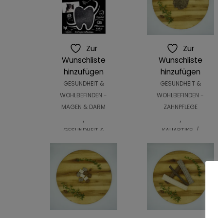
Zur
Zur
Wunschliste
Wunschliste
hinzufügen
hinzufügen
GESUNDHEIT &
GESUNDHEIT &
WOHLBEFINDEN -
WOHLBEFINDEN -
MAGEN & DARM
ZAHNPFLEGE
,
,
GESUNDHEIT &
KAUARTIKEL /
WOHLBEFINDEN -
LECKERLIS -
ZAHNPFLEGE
QCHEFS
,
,
KAUARTIKEL /
KAUARTIKEL /
LECKERLIS -
LECKERLIS -
QCHEFS
VEGETARISCH
Zahnputzkohle
Zahnputzflocke