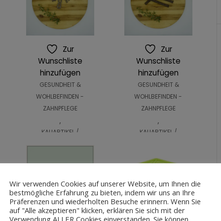
Zur
Zur
Wunschliste
Wunschliste
hinzufügen
hinzufügen
GESUNDHEIT &
GESUNDHEIT &
WOHLBEFINDEN -
WOHLBEFINDEN -
ZAHNPFLEGE
ZAHNPFLEGE
,
,
KAUARTIKEL /
KAUARTIKEL /
LECKERLIS -
LECKERLIS -
QCHEFS
QCHEFS
,
,
KAUARTIKEL /
KAUARTIKEL /
Wir verwenden Cookies auf unserer Website, um Ihnen die
LECKERLIS -
LECKERLIS -
bestmögliche Erfahrung zu bieten, indem wir uns an Ihre
Präferenzen und wiederholten Besuche erinnern. Wenn Sie
VEGETARISCH
VEGETARISCH
auf "Alle akzeptieren" klicken, erklären Sie sich mit der
n
Sizzles von
Hard Cracker
Verwendung ALLER Cookies einverstanden. Sie können