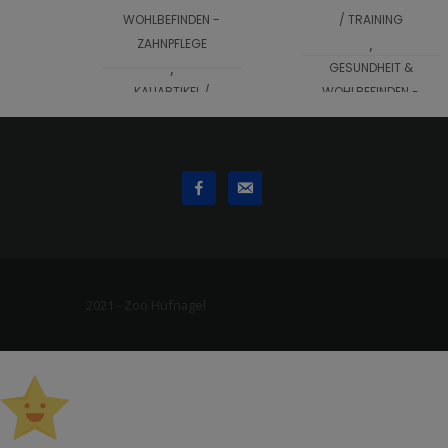
IN DEN
WOHLBEFINDEN -
/ TRAINING
WARENKORB
,
ZAHNPFLEGE
WARENKORB
,
GESUNDHEIT &
KAUARTIKEL /
WOHLBEFINDEN -
LECKERLIS -
ZAHNPFLEGE
VEGETARISCH
Trixie – Slow
Feeding
Vegdog
Futtermatte
Dentals, 120g
Pillars
4,29
€
19,99
€
IN DEN
IN DEN
WARENKORB
2021 - Zoo Hufnagel
WARENKORB