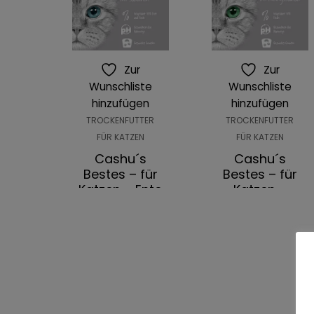
Zur
Zur
Wunschliste
Wunschliste
hinzufügen
hinzufügen
TROCKENFUTTER
TROCKENFUTTER
FÜR KATZEN
FÜR KATZEN
Cashu´s
Cashu´s
Bestes – für
Bestes – für
Katzen – Ente
Katzen –
mit Sardinen
Weißfisch mit
Heringskaviar
6,15
€
–
6,15
€
52,49
€
–
Preisspanne:
52,49
€
Preiss
AUSFÜHRUNG
6,15€
AUSFÜHRUNG
6,15€
bis
WÄHLEN
bis
52,49€
WÄHLEN
52,49€