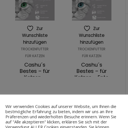
Zur
Zur
Wunschliste
Wunschliste
hinzufügen
hinzufügen
TROCKENFUTTER
TROCKENFUTTER
FÜR KATZEN
FÜR KATZEN
Cashu´s
Cashu´s
Bestes – für
Bestes – für
Katzen –
Katzen – Ente
Weißfisch mit
mit Sardinen –
Heringskaviar –
Futterprobe
Futterprobe
0,01
€
0,01
€
Wir verwenden Cookies auf unserer Website, um Ihnen die
IN DEN
panne:
bestmögliche Erfahrung zu bieten, indem wir uns an Ihre
IN DEN
Präferenzen und wiederholten Besuche erinnern. Wenn Sie
WARENKORB
auf "Alle akzeptieren" klicken, erklären Sie sich mit der
WARENKORB
Verwendung ALLER Cookies einverstanden. Sie können