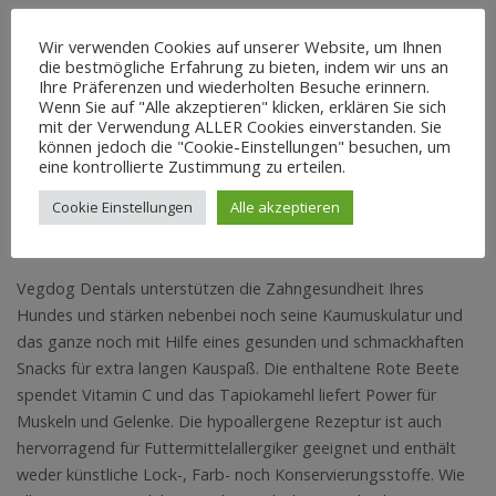
Wir verwenden Cookies auf unserer Website, um Ihnen
die bestmögliche Erfahrung zu bieten, indem wir uns an
BESCHREIBUNG
Ihre Präferenzen und wiederholten Besuche erinnern.
Wenn Sie auf "Alle akzeptieren" klicken, erklären Sie sich
ZUSÄTZLICHE INFORMATION
mit der Verwendung ALLER Cookies einverstanden. Sie
können jedoch die "Cookie-Einstellungen" besuchen, um
eine kontrollierte Zustimmung zu erteilen.
REZENSIONEN (0)
Cookie Einstellungen
Alle akzeptieren
Beschreibung
Vegdog Dentals unterstützen die Zahngesundheit Ihres
Hundes und stärken nebenbei noch seine Kaumuskulatur und
das ganze noch mit Hilfe eines gesunden und schmackhaften
Snacks für extra langen Kauspaß. Die enthaltene Rote Beete
spendet Vitamin C und das Tapiokamehl liefert Power für
Muskeln und Gelenke. Die hypoallergene Rezeptur ist auch
hervorragend für Futtermittelallergiker geeignet und enthält
weder künstliche Lock-, Farb- noch Konservierungsstoffe. Wie