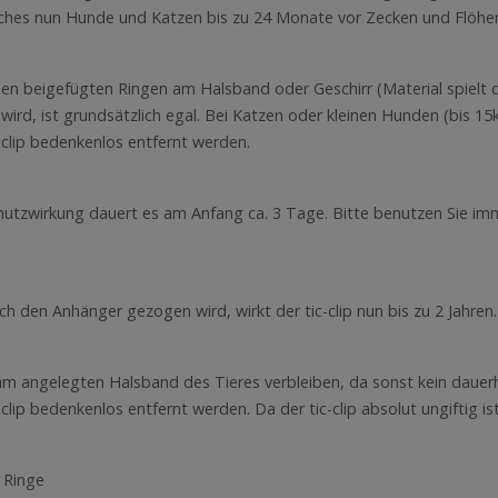
elches nun Hunde und Katzen bis zu 24 Monate vor Zecken und Flöhen
den beigefügten Ringen am Halsband oder Geschirr (Material spielt d
wird, ist grundsätzlich egal. Bei Katzen oder kleinen Hunden (bis 15k
clip bedenkenlos entfernt werden.
hutzwirkung dauert es am Anfang ca. 3 Tage. Bitte benutzen Sie imm
 den Anhänger gezogen wird, wirkt der tic-clip nun bis zu 2 Jahren.
m angelegten Halsband des Tieres verbleiben, da sonst kein dauerh
ip bedenkenlos entfernt werden. Da der tic-clip absolut ungiftig is
 Ringe