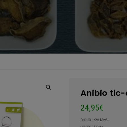
Anibio tic-
24,95
€
Enthält 19% MwSt.
(
24,95
€
/ 1 Stck)