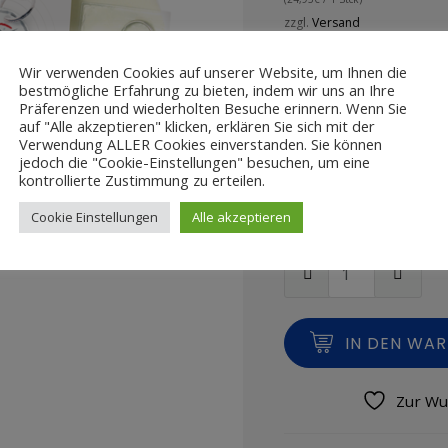
zzgl.
Versand
Lieferzeit: ca. 2-4 Werktage
Wir verwenden Cookies auf unserer Website, um Ihnen die
24,95
€
bestmögliche Erfahrung zu bieten, indem wir uns an Ihre
Präferenzen und wiederholten Besuche erinnern. Wenn Sie
Enthält 19% MwSt.
auf "Alle akzeptieren" klicken, erklären Sie sich mit der
Verwendung ALLER Cookies einverstanden. Sie können
(
24,95
€
/ 1 Stck)
jedoch die "Cookie-Einstellungen" besuchen, um eine
zzgl.
Versand
kontrollierte Zustimmung zu erteilen.
Lieferzeit: ca. 2-4 Werktage
Cookie Einstellungen
Alle akzeptieren
IN DEN WA
Zur Wu