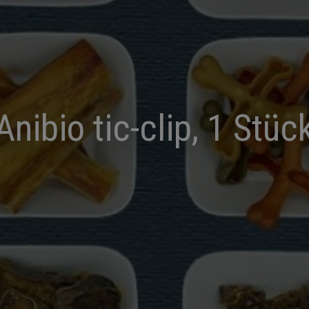
Anibio tic-clip, 1 Stüc