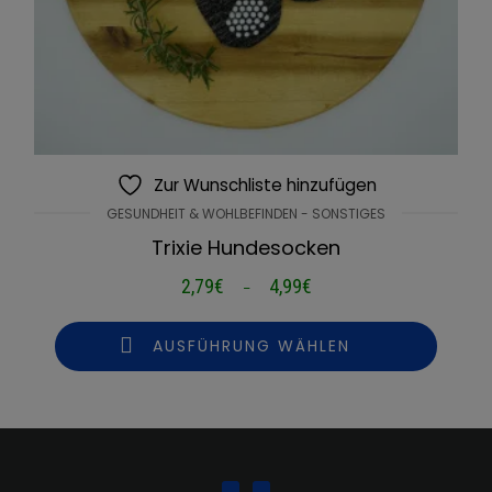
Zur Wunschliste hinzufügen
GESUNDHEIT & WOHLBEFINDEN - SONSTIGES
Trixie Hundesocken
2,79
€
4,99
€
Preisspanne:
–
2,79€
bis
AUSFÜHRUNG WÄHLEN
4,99€