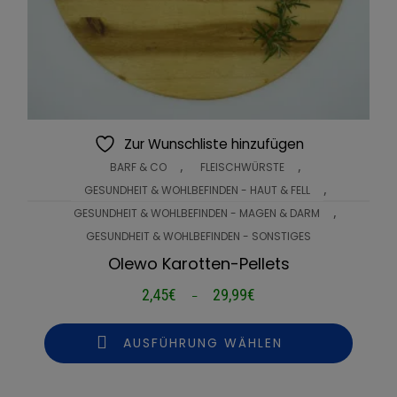
Zur Wunschliste hinzufügen
,
,
BARF & CO
FLEISCHWÜRSTE
,
GESUNDHEIT & WOHLBEFINDEN - HAUT & FELL
,
GESUNDHEIT & WOHLBEFINDEN - MAGEN & DARM
GESUNDHEIT & WOHLBEFINDEN - SONSTIGES
Olewo Karotten-Pellets
2,45
€
29,99
€
Preisspanne:
–
2,45€
bis
AUSFÜHRUNG WÄHLEN
29,99€