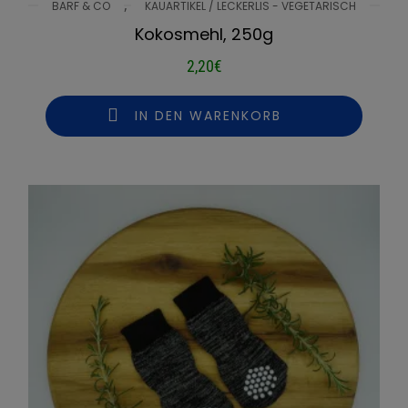
,
BARF & CO
KAUARTIKEL / LECKERLIS - VEGETARISCH
Kokosmehl, 250g
2,20
€
IN DEN WARENKORB