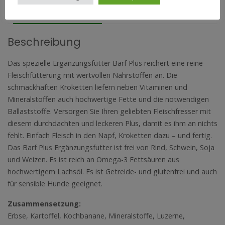
BESCHREIBUNG
REZENSIONEN (0)
Beschreibung
Das spezielle Ergänzungsfutter Barf Plus reichert eine reine
Fleischfütterung mit wertvollen Nährstoffen an. Die
schmackhaften Kroketten liefern neben Vitaminen und
Mineralstoffen auch hochwertige Fette und die notwendigen
Ballaststoffe. Versorgen Sie Ihren geliebten Fleischfresser mit
diesem durchdachten und leckeren Plus, damit es ihm an nichts
fehlt. Einfach Fleisch in den Napf, Kroketten dazu – und fertig.
Das Barf Plus Ergänzungsfutter ist frei von Rind, Schwein, Soja
und Weizen. Es ist reich an Omega-3 Fettsäuren aus
hochwertigem Lachsöl. Es ist Getreide- und glutenfrei und auch
für sensible Hunde geeignet.
Zusammensetzung:
Erbse, Kartoffel, Kochbanane, Mineralstoffe, Luzerne,