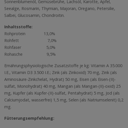
Sonnenblumenöl, Gemüsebrühe, Lachsöl, Karotte, Apfel,
Seealge, Rosmarin, Thymian, Majoran, Oregano, Petersilie,
Salbei, Glucosamin, Chondroitin.
Inhaltsstoffe:
Rohprotein 13,0%
Rohfett 7,0%
Rohfaser 5,0%
Rohasche 9,5%
Ernährungsphysiologische Zusatzstoffe je kg: Vitamin A 35.000
I.E., Vitamin D3 3.500 I.E.; Zink (als Zinkoxid) 70 mg, Zink (als
Aminosäure-Zinkchelat, Hydrat) 50 mg, Eisen (als Eisen-(II)-
sulfat, Monohydrat) 40 mg, Mangan (als Mangan-(II)-oxid) 25
mg, Kupfer (als Kupfer-(II)-sulfat, Pentahydrat) 5 mg, Jod (als
Calciumjodat, wasserfrei) 1,5 mg, Selen (als Natriumselenit) 0,2
mg.
Fütterungsempfehlung: