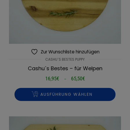
Zur Wunschliste hinzufügen
CASHU´S BESTES PUPPY
Cashu´s Bestes – für Welpen
16,95
€
65,50
€
Preisspanne:
–
16,95€
bis
AUSFÜHRUNG WÄHLEN
65,50€