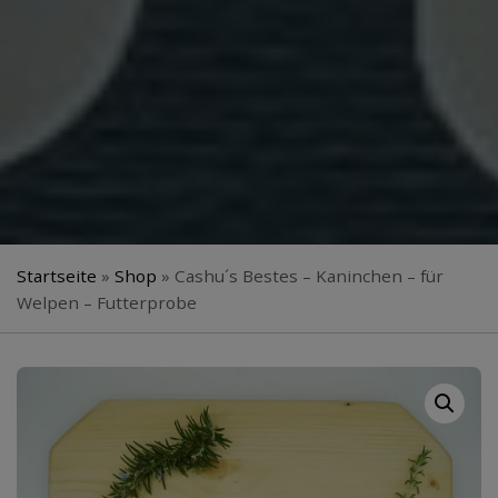
Startseite
»
Shop
»
Cashu´s Bestes – Kaninchen – für
Welpen – Futterprobe