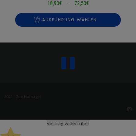
18,90
€
72,50
€
Preisspanne:
–
18,90€
bis
AUSFÜHRUNG WÄHLEN
72,50€
2021 - Zoo Hufnagel
Vertrag widerrufen