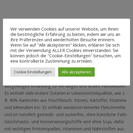
BESCHREIBUNG
REZENSIONEN (0)
Wir verwenden Cookies auf unserer Website, um Ihnen
die bestmögliche Erfahrung zu bieten, indem wir uns an
Ihre Präferenzen und wiederholten Besuche erinnern.
Beschreibung
Wenn Sie auf "Alle akzeptieren" klicken, erklären Sie sich
mit der Verwendung ALLER Cookies einverstanden. Sie
können jedoch die "Cookie-Einstellungen" besuchen, um
Unsere Eigenmarke Cashu´s Bestes Kaninchen für Welpen ist
eine kontrollierte Zustimmung zu erteilen.
ein Trockenfutter dass mit viel Liebe und ohne Tierversuche
hergestellt wird. Entwickelt wurde es von Tierärzten und
Cookie Einstellungen
Alle akzeptieren
Ernährungsexperten und bietet alles für eine artgerechte und
ausgewogen Ernährung für ein langes und vitales Hundeleben.
Es enthält viele leckere Zutaten in Lebensmittelqualität, wie z.
B. 40% Kaninchen aus Frischfleisch, Erbsen, Kartoffel, Vitamine
und Mineralien etc. Es enthält wiederum keinerlei Fleischmehle
und ist natürlich getreide- und zuckerfrei, ohne künstliche Farb-
Geschmacks- und Konservierungsstoffe und ohne Soja, dafür
mit wichtigen Proteinquellen, Vitaminen und Nährstoffen aus