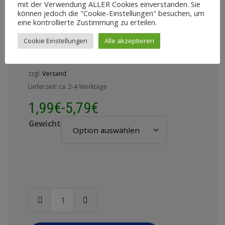
mit der Verwendung ALLER Cookies einverstanden. Sie
Stückchen von Dokas
können jedoch die "Cookie-Einstellungen" besuchen, um
eine kontrollierte Zustimmung zu erteilen.
1,99
€
–
5,79
€
Cookie Einstellungen
Alle akzeptieren
Enthält 7% MwSt.
zzgl.
Versand
Lieferzeit: ca. 2-4 Werktage
1,99
€
-
5,79
€
Gewicht