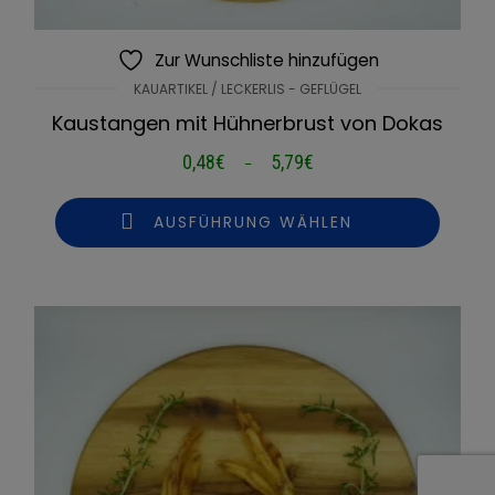
Zur Wunschliste hinzufügen
KAUARTIKEL / LECKERLIS - GEFLÜGEL
Kaustangen mit Hühnerbrust von Dokas
0,48
€
5,79
€
Preisspanne:
–
0,48€
bis
AUSFÜHRUNG WÄHLEN
5,79€