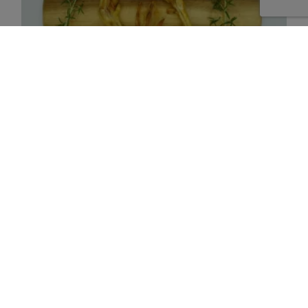
Zur Wunschliste hinzufügen
KAUARTIKEL / LECKERLIS - GEFLÜGEL
Entenfüße, 1 Stück
0,29
€
IN DEN WARENKORB