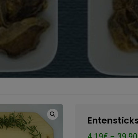
Entenstick
4,19
€
–
39,90