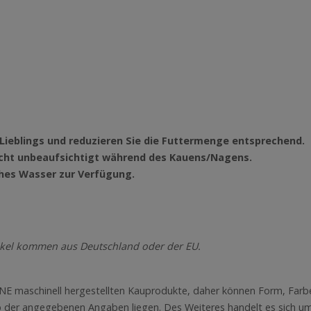
es Lieblings und reduzieren Sie die Futtermenge entsprechend.
 nicht unbeaufsichtigt während des Kauens/Nagens.
ches Wasser zur Verfügung.
kel kommen aus Deutschland oder der EU.
INE maschinell hergestellten Kauprodukte, daher können Form, Farb
b der angegebenen Angaben liegen. Des Weiteres handelt es sich um 