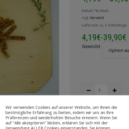
Enthält 7% MwSt.
zzgl.
Versand
Lieferzeit: ca. 2-4 Werktage
4,19
€
-
39,90
€
Gewicht
Wir verwenden Cookies auf unserer Website, um Ihnen die
IN DEN WA
bestmögliche Erfahrung zu bieten, indem wir uns an Ihre
Präferenzen und wiederholten Besuche erinnern. Wenn Sie
auf "Alle akzeptieren" klicken, erklären Sie sich mit der
Zur Wu
Verwendung ALLER Cookies einverstanden. Sie können