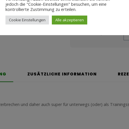
jedoch die "Cookie-Einstellungen" besuchen, um eine
kontrollierte Zustimmung zu erteilen.
ZH-ES-
SKU:
Cookie Einstellungen
Alle akzeptieren
Share this product
UNG
ZUSÄTZLICHE INFORMATION
REZ
 zerbrechen und daher auch super für unterwegs (oder) als Trainings