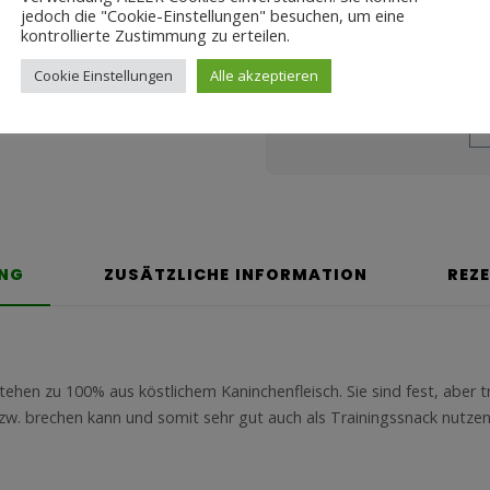
jedoch die "Cookie-Einstellungen" besuchen, um eine
kontrollierte Zustimmung zu erteilen.
ZH-KFS-0100G
SKU:
Cookie Einstellungen
Alle akzeptieren
Share this product
UNG
ZUSÄTZLICHE INFORMATION
REZ
tehen zu 100% aus köstlichem Kaninchenfleisch. Sie sind fest, aber
zw. brechen kann und somit sehr gut auch als Trainingssnack nutzen 