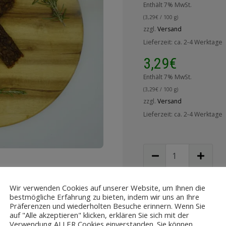
Enthält 7% MwSt.
(
3,29
€
/ 100 g)
zzgl.
Versand
Lieferzeit: ca. 2-4 Werktage
3,29
€
Enthält 7% MwSt.
(
3,29
€
/ 100 g)
zzgl.
Versand
Lieferzeit: ca. 2-4 Werktage
Wir verwenden Cookies auf unserer Website, um Ihnen die
IN DEN WA
bestmögliche Erfahrung zu bieten, indem wir uns an Ihre
Präferenzen und wiederholten Besuche erinnern. Wenn Sie
auf "Alle akzeptieren" klicken, erklären Sie sich mit der
Zur Wu
Verwendung ALLER Cookies einverstanden. Sie können