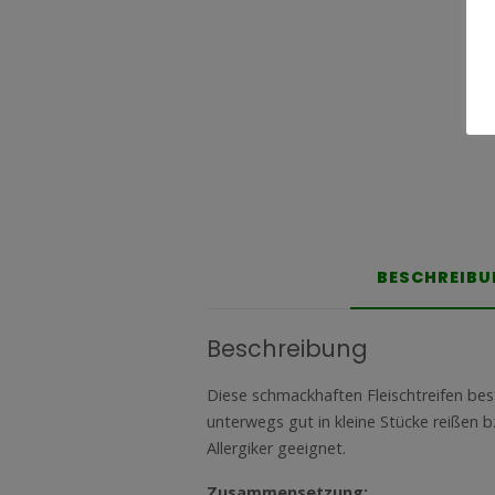
BESCHREIB
Beschreibung
Diese schmackhaften Fleischtreifen bes
unterwegs gut in kleine Stücke reißen b
Allergiker geeignet.
Zusammensetzung: