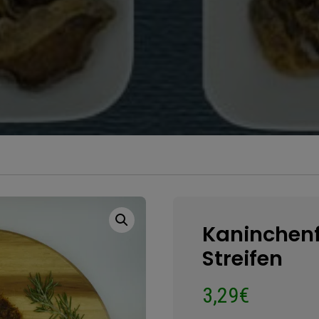
Kaninchenf
Streifen
3,29
€