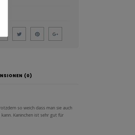
ENSIONEN (0)
 trotzdem so weich dass man sie auch
kann. Kaninchen ist sehr gut für