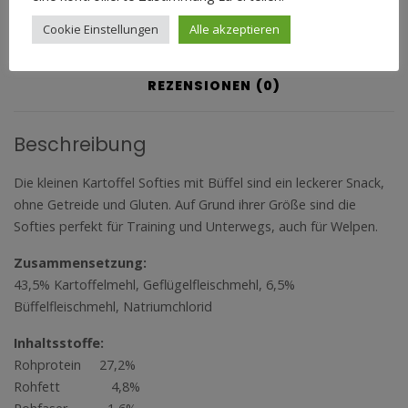
BESCHREIBUNG
Cookie Einstellungen
Alle akzeptieren
ZUSÄTZLICHE INFORMATION
REZENSIONEN (0)
Beschreibung
Die kleinen Kartoffel Softies mit Büffel sind ein leckerer Snack,
ohne Getreide und Gluten. Auf Grund ihrer Größe sind die
Softies perfekt für Training und Unterwegs, auch für Welpen.
Zusammensetzung:
43,5% Kartoffelmehl, Geflügelfleischmehl, 6,5%
Büffelfleischmehl, Natriumchlorid
Inhaltsstoffe:
Rohprotein 27,2%
Rohfett 4,8%