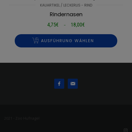
KAUARTIKEL / LECKERLIS - RIND
Rindernasen
4,75
€
18,00
€
Preisspanne:
–
4,75€
bis
AUSFÜHRUNG WÄHLEN
18,00€
2021 - Zoo Hufnagel