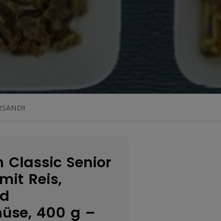
RSAND!!
h Classic Senior
mit Reis,
nd
üse, 400 g –