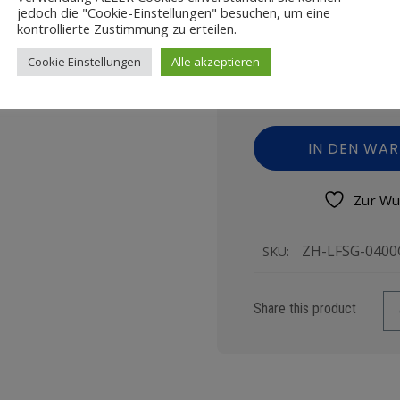
jedoch die "Cookie-Einstellungen" besuchen, um eine
nur an Selbstabholer u
kontrollierte Zustimmung zu erteilen.
Cookie Einstellungen
Alle akzeptieren
IN DEN WA
Zur Wu
ZH-LFSG-0400
SKU:
Share this product