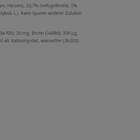
gen, Herzen), 23,7% Geflügelbrühe, 5%
intybus L.). Kann Spuren anderer Zutaten
3a700): 20 mg, Biotin (3a880): 300 µg,
d als Kalziumjodat, wasserfrei (3b202):