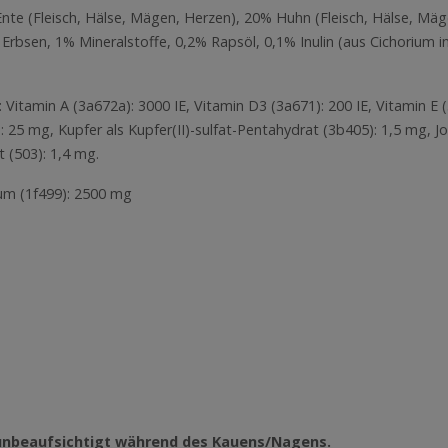
nte (Fleisch, Hälse, Mägen, Herzen), 20% Huhn (Fleisch, Hälse, Mä
Erbsen, 1% Mineralstoffe, 0,2% Rapsöl, 0,1% Inulin (aus Cichorium 
Vitamin A (3a672a): 3000 IE, Vitamin D3 (3a671): 200 IE, Vitamin E (
: 25 mg, Kupfer als Kupfer(II)-sulfat-Pentahydrat (3b405): 1,5 mg, Jo
 (503): 1,4 mg.
um (1f499): 2500 mg
ht unbeaufsichtigt während des Kauens/Nagens.