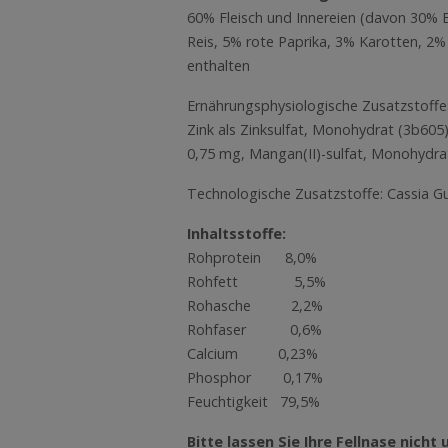
60% Fleisch und Innereien (davon 30% E
Reis, 5% rote Paprika, 3% Karotten, 2% 
enthalten
Ernährungsphysiologische Zusatzstoffe: 
Zink als Zinksulfat, Monohydrat (3b605)
0,75 mg, Mangan(II)-sulfat, Monohydrat
Technologische Zusatzstoffe: Cassia G
Inhaltsstoffe:
Rohprotein 8,0%
Rohfett 5,5%
Rohasche 2,2%
Rohfaser 0,6%
Calcium 0,23%
Phosphor 0,17%
Feuchtigkeit 79,5%
Bitte lassen Sie Ihre Fellnase nic