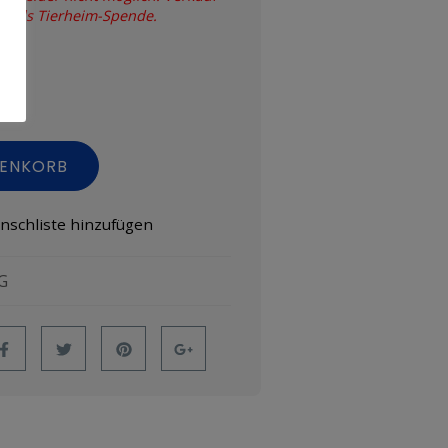
nd als Tierheim-Spende.
RENKORB
nschliste hinzufügen
G