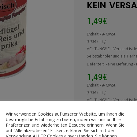
KEIN VERSA
1,49
€
Enthält 7% MwSt.
(
3,73
€
/ 1 kg)
ACHTUNG!! Ein Versand ist le
Selbstabholer und als Tier
Lieferzeit: keine Lieferung 
1,49
€
Enthält 7% MwSt.
(
3,73
€
/ 1 kg)
ACHTUNG!! Ein Versand ist le
Selbstabholer und als Tier
Wir verwenden Cookies auf unserer Website, um Ihnen die
Lieferzeit: keine Lieferung 
bestmögliche Erfahrung zu bieten, indem wir uns an Ihre
Präferenzen und wiederholten Besuche erinnern. Wenn Sie
auf "Alle akzeptieren" klicken, erklären Sie sich mit der
Verwendung ALLER Cookies einverstanden. Sie können
ACHTUNG!! Ein Versand i