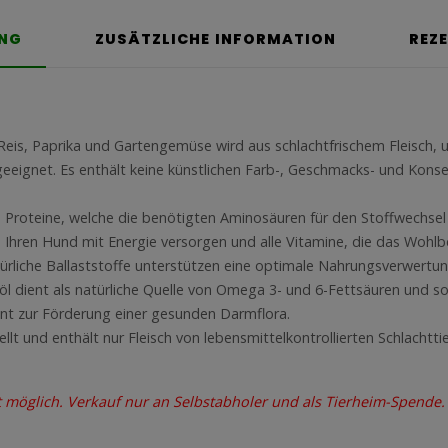
UNG
ZUSÄTZLICHE INFORMATION
REZ
 Reis, Paprika und Gartengemüse wird aus schlachtfrischem Fleisch, 
geeignet. Es enthält keine künstlichen Farb-, Geschmacks- und Konse
e Proteine, welche die benötigten Aminosäuren für den Stoffwechsel 
 Ihren Hund mit Energie versorgen und alle Vitamine, die das Wohlb
türliche Ballaststoffe unterstützen eine optimale Nahrungsverwert
öl dient als natürliche Quelle von Omega 3- und 6-Fettsäuren und 
ient zur Förderung einer gesunden Darmflora.
llt und enthält nur Fleisch von lebensmittelkontrollierten Schlachtti
t möglich. Verkauf nur an Selbstabholer und als Tierheim-Spende