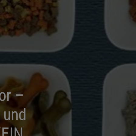
or –
a und
KEIN