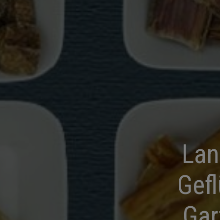
Lan
Gefl
Gar