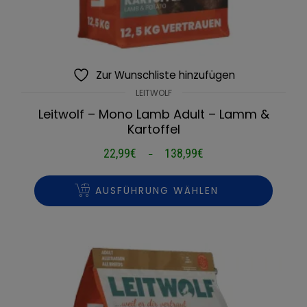
Zur Wunschliste hinzufügen
LEITWOLF
Leitwolf – Mono Lamb Adult – Lamm &
Kartoffel
22,99
€
138,99
€
Preisspanne:
–
22,99€
bis
AUSFÜHRUNG WÄHLEN
138,99€