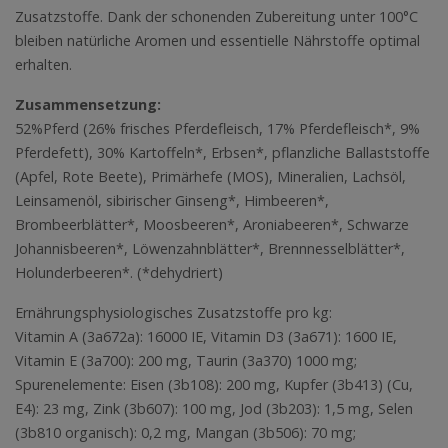
Zusatzstoffe. Dank der schonenden Zubereitung unter 100°C
bleiben natürliche Aromen und essentielle Nährstoffe optimal
erhalten.
Zusammensetzung:
52%Pferd (26% frisches Pferdefleisch, 17% Pferdefleisch*, 9%
Pferdefett), 30% Kartoffeln*, Erbsen*, pflanzliche Ballaststoffe
(Apfel, Rote Beete), Primärhefe (MOS), Mineralien, Lachsöl,
Leinsamenöl, sibirischer Ginseng*, Himbeeren*,
Brombeerblätter*, Moosbeeren*, Aroniabeeren*, Schwarze
Johannisbeeren*, Löwenzahnblätter*, Brennnesselblätter*,
Holunderbeeren*. (*dehydriert)
Ernährungsphysiologisches Zusatzstoffe pro kg:
Vitamin A (3a672a): 16000 IE, Vitamin D3 (3a671): 1600 IE,
Vitamin E (3a700): 200 mg, Taurin (3a370) 1000 mg;
Spurenelemente: Eisen (3b108): 200 mg, Kupfer (3b413) (Cu,
E4): 23 mg, Zink (3b607): 100 mg, Jod (3b203): 1,5 mg, Selen
(3b810 organisch): 0,2 mg, Mangan (3b506): 70 mg;