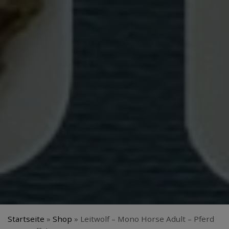
Startseite
»
Shop
»
Leitwolf – Mono Horse Adult – Pferd