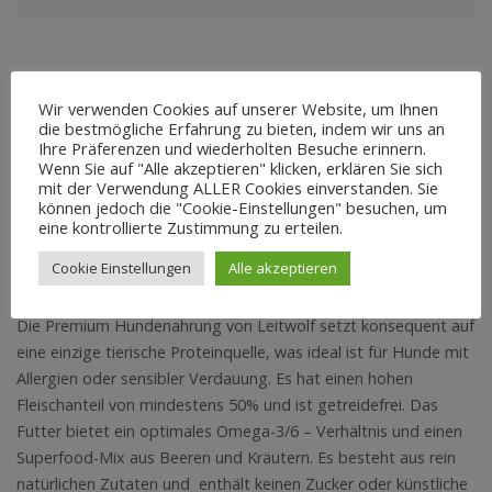
Wir verwenden Cookies auf unserer Website, um Ihnen
BESCHREIBUNG
die bestmögliche Erfahrung zu bieten, indem wir uns an
Ihre Präferenzen und wiederholten Besuche erinnern.
ZUSÄTZLICHE INFORMATION
Wenn Sie auf "Alle akzeptieren" klicken, erklären Sie sich
mit der Verwendung ALLER Cookies einverstanden. Sie
können jedoch die "Cookie-Einstellungen" besuchen, um
REZENSIONEN (0)
eine kontrollierte Zustimmung zu erteilen.
Cookie Einstellungen
Alle akzeptieren
Beschreibung
Die Premium Hundenahrung von Leitwolf setzt konsequent auf
eine einzige tierische Proteinquelle, was ideal ist für Hunde mit
Allergien oder sensibler Verdauung. Es hat einen hohen
Fleischanteil von mindestens 50% und ist getreidefrei. Das
Futter bietet ein optimales Omega-3/6 – Verhältnis und einen
Superfood-Mix aus Beeren und Kräutern. Es besteht aus rein
natürlichen Zutaten und enthält keinen Zucker oder künstliche