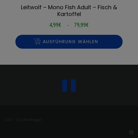
Leitwolf – Mono Fish Adult – Fisch &
Kartoffel
4,99
€
79,99
€
Preisspanne:
–
4,99€
bis
AUSFÜHRUNG WÄHLEN
79,99€
2021 - Zoo Hufnagel