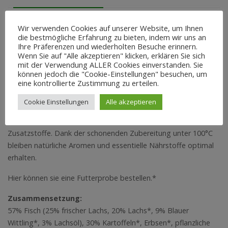
Beschreibung
Wir verwenden Cookies auf unserer Website, um Ihnen
die bestmögliche Erfahrung zu bieten, indem wir uns an
Ihre Präferenzen und wiederholten Besuche erinnern.
Die Premium Hundenahrung von Leitwolf setzt konsequent auf
Wenn Sie auf "Alle akzeptieren" klicken, erklären Sie sich
eine einzige tierische Proteinquelle, was ideal ist für Hunde mit
mit der Verwendung ALLER Cookies einverstanden. Sie
Allergien oder sensibler Verdauung. Es hat einen hohen
können jedoch die "Cookie-Einstellungen" besuchen, um
eine kontrollierte Zustimmung zu erteilen.
Fleischanteil von mindestens 50% und ist getreidefrei. Das
Futter bietet ein optimales Omega-3/6 – Verhältnis und einen
Cookie Einstellungen
Alle akzeptieren
Superfood-Mix aus Beeren und Kräutern. Es besteht aus rein
natürlichen Zutaten und enthält keinen Zucker oder künstliche
Zusatzstoffe. Dank der schonenden Zubereitung unter 100°C
bleiben natürliche Aromen und essentielle Nährstoffe optimal
erhalten.
Hier können sie eine Futterprobe bestellen.*
Zusammensetzung:
57% Fisch (25% frischer Lachs, 20% Lachs*, 9% Blauer
Wittling*, 3% Lachsöl), 30% Kartoffeln*, Erbsen*, pflanzliche