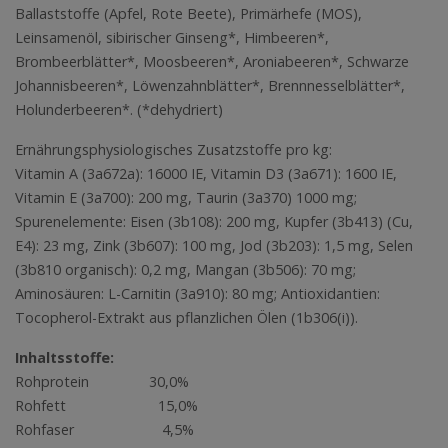
Ballaststoffe (Apfel, Rote Beete), Primärhefe (MOS),
Leinsamenöl, sibirischer Ginseng*, Himbeeren*,
Brombeerblätter*, Moosbeeren*, Aroniabeeren*, Schwarze
Johannisbeeren*, Löwenzahnblätter*, Brennnesselblätter*,
Holunderbeeren*. (*dehydriert)
Ernährungsphysiologisches Zusatzstoffe pro kg:
Vitamin A (3a672a): 16000 IE, Vitamin D3 (3a671): 1600 IE,
Vitamin E (3a700): 200 mg, Taurin (3a370) 1000 mg;
Spurenelemente: Eisen (3b108): 200 mg, Kupfer (3b413) (Cu,
E4): 23 mg, Zink (3b607): 100 mg, Jod (3b203): 1,5 mg, Selen
(3b810 organisch): 0,2 mg, Mangan (3b506): 70 mg;
Aminosäuren: L-Carnitin (3a910): 80 mg; Antioxidantien:
Tocopherol-Extrakt aus pflanzlichen Ölen (1b306(i)).
Inhaltsstoffe:
Rohprotein 30,0%
Rohfett 15,0%
Rohfaser 4,5%