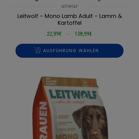
LEITWOLF
Leitwolf – Mono Lamb Adult – Lamm &
Kartoffel
22,99
€
138,99
€
Preisspanne:
–
22,99€
bis
AUSFÜHRUNG WÄHLEN
138,99€