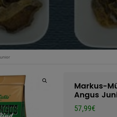
unior
Markus-Mü
Angus Jun
57,99
€