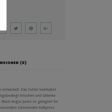
KG
ENSIONEN (0)
entwickelt. Das Futter beinhaltet
rungsbedingt Knochen und Gelenke
Black Angus Junior ist geeignet für
m besonders schonenden Kaltpress-