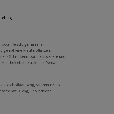
tellung
.
rockenfleisch, gemahlener
nd gemahlene Kräuterpflanzen,
tine, 2% Trockenmoor, getrocknete und
 Muschelfleischextrakt aus Perna
2 als Riboflavin 4mg, Vitamin B6 als
ntothenat 9,6mg, Cholinchlorid