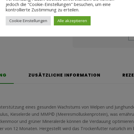
jedoch die "Cookie-Einstellungen" besuchen, um eine
kontrollierte Zustimmung zu erteilen.
ZH-MMAJ-015
SKU:
Cookie Einstellungen
Alle akzeptieren
Share this product
UNG
ZUSÄTZLICHE INFORMATION
REZ
 Unterstützung eines gesunden Wachstums von Welpen und Junghunde 
iculus, Kieselerde und MMP© (Meeresmolluskenprotein), was ernäh
ockenmoor und grüner Mineralerde können die Verdauung optimieren. 
er von 12 Monaten. Hergestellt wird das Trockenfutter natürlich i