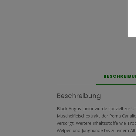
BESCHREIB
Beschreibung
Black Angus Junior wurde speziell zur
Muschelfleischextrakt der Perna Canal
versorgt. Weitere Inhaltsstoffe wie Tr
Welpen und Junghunde bis zu einem Alt