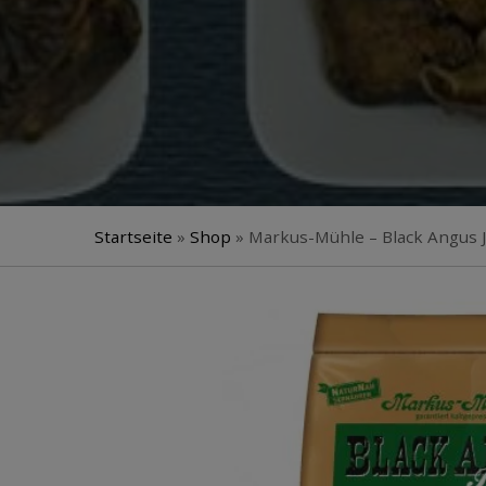
Startseite
»
Shop
»
Markus-Mühle – Black Angus J