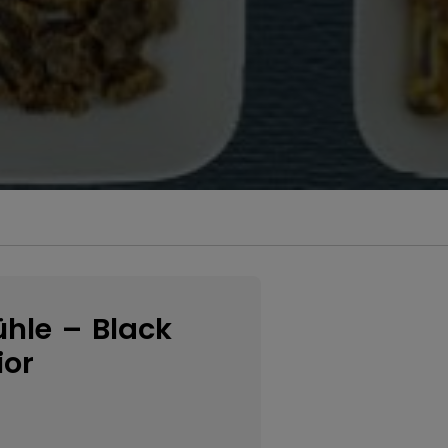
hle – Black
ior