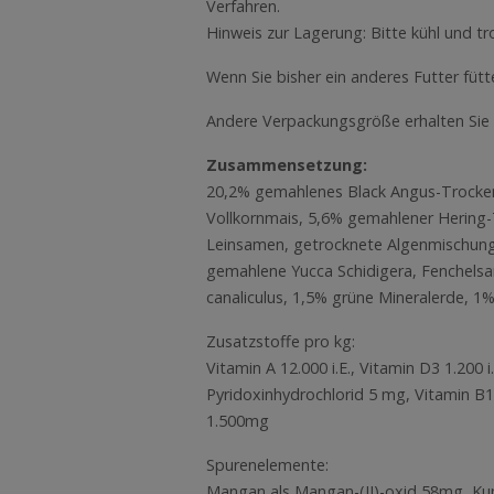
Verfahren.
Hinweis zur Lagerung: Bitte kühl und tro
Wenn Sie bisher ein anderes Futter füt
Andere Verpackungsgröße erhalten Sie g
Zusammensetzung:
20,2% gemahlenes Black Angus-Trockenf
Vollkornmais, 5,6% gemahlener Hering-
Leinsamen, getrocknete Algenmischung,
gemahlene Yucca Schidigera, Fenchelsam
canaliculus, 1,5% grüne Mineralerde, 1
Zusatzstoffe pro kg:
Vitamin A 12.000 i.E., Vitamin D3 1.200
Pyridoxinhydrochlorid 5 mg, Vitamin B1
1.500mg
Spurenelemente:
Mangan als Mangan-(II)-oxid 58mg, Kupf