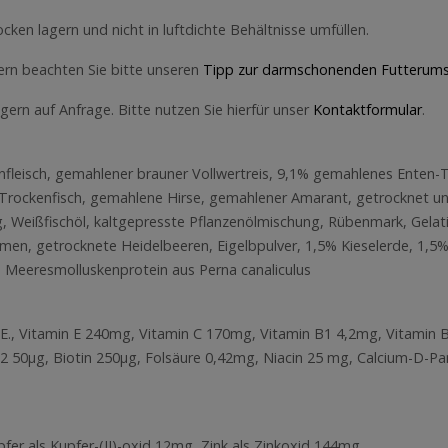
cken lagern und nicht in luftdichte Behältnisse umfüllen.
tern beachten Sie bitte unseren
Tipp zur darmschonenden Futterums
ern auf Anfrage. Bitte nutzen Sie hierfür unser
Kontaktformular
.
leisch, gemahlener brauner Vollwertreis, 9,1% gemahlenes Enten-T
Trockenfisch, gemahlene Hirse, gemahlener Amarant, getrocknet u
 Weißfischöl, kaltgepresste Pflanzenölmischung, Rübenmark, Gela
en, getrocknete Heidelbeeren, Eigelbpulver, 1,5% Kieselerde, 1,5%
% Meeresmolluskenprotein aus Perna canaliculus
 i.E., Vitamin E 240mg, Vitamin C 170mg, Vitamin B1 4,2mg, Vitamin B
2 50µg, Biotin 250µg, Folsäure 0,42mg, Niacin 25 mg, Calcium-D-Pa
er als Kupfer-(II)-oxid 12mg, Zink als Zinkoxid 144mg