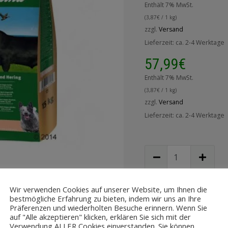
Enthält 7% MwSt.
(
3,87
€
/ 1 kg)
zzgl.
Versand
Lieferzeit: ca. 2-4 Werktage
57,99
€
Enthält 7% MwSt.
(
3,87
€
/ 1 kg)
zzgl.
Versand
Lieferzeit: ca. 2-4 Werktage
Wir verwenden Cookies auf unserer Website, um Ihnen die
IN DEN WA
bestmögliche Erfahrung zu bieten, indem wir uns an Ihre
Präferenzen und wiederholten Besuche erinnern. Wenn Sie
auf "Alle akzeptieren" klicken, erklären Sie sich mit der
Zur Wu
Verwendung ALLER Cookies einverstanden. Sie können