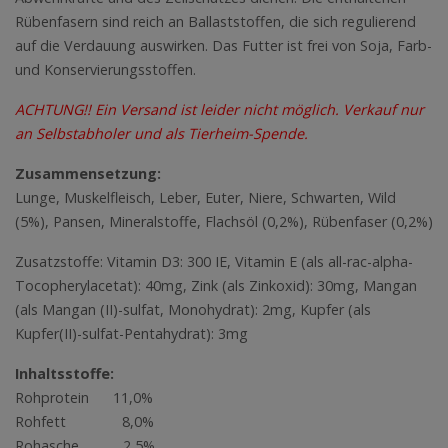
Rübenfasern sind reich an Ballaststoffen, die sich regulierend
auf die Verdauung auswirken. Das Futter ist frei von Soja, Farb-
und Konservierungsstoffen.
ACHTUNG!! Ein Versand ist leider nicht möglich. Verkauf nur
an Selbstabholer und als Tierheim-Spende.
Zusammensetzung:
Lunge, Muskelfleisch, Leber, Euter, Niere, Schwarten, Wild
(5%), Pansen, Mineralstoffe, Flachsöl (0,2%), Rübenfaser (0,2%)
Zusatzstoffe: Vitamin D3: 300 IE, Vitamin E (als all-rac-alpha-
Tocopherylacetat): 40mg, Zink (als Zinkoxid): 30mg, Mangan
(als Mangan (II)-sulfat, Monohydrat): 2mg, Kupfer (als
Kupfer(II)-sulfat-Pentahydrat): 3mg
Inhaltsstoffe:
Rohprotein 11,0%
Rohfett 8,0%
Rohasche 2,5%