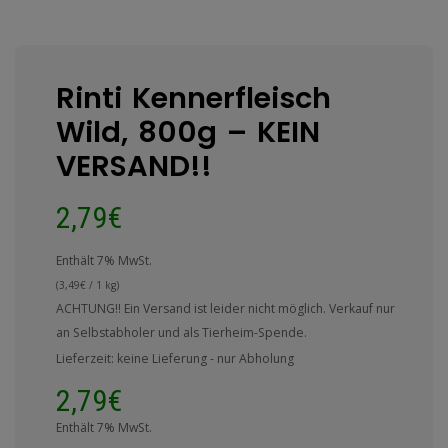
Rinti Kennerfleisch
Wild, 800g – KEIN
VERSAND!!
2,79
€
Enthält 7% MwSt.
(
3,49
€
/ 1 kg)
ACHTUNG!! Ein Versand ist leider nicht möglich. Verkauf nur
an Selbstabholer und als Tierheim-Spende.
Lieferzeit: keine Lieferung - nur Abholung
2,79
€
Enthält 7% MwSt.