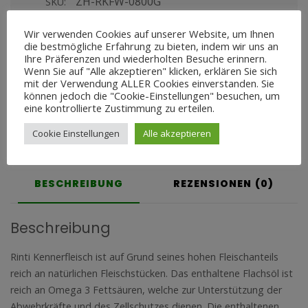
ZH-RKFW-0800G
SKU:
Wir verwenden Cookies auf unserer Website, um Ihnen
die bestmögliche Erfahrung zu bieten, indem wir uns an
Share this product
Ihre Präferenzen und wiederholten Besuche erinnern.
Wenn Sie auf "Alle akzeptieren" klicken, erklären Sie sich
mit der Verwendung ALLER Cookies einverstanden. Sie
können jedoch die "Cookie-Einstellungen" besuchen, um
eine kontrollierte Zustimmung zu erteilen.
Cookie Einstellungen
Alle akzeptieren
BESCHREIBUNG
REZENSIONEN (0)
Beschreibung
Rinti Kennerfleisch ist auf Grund seines hohen Fleischanteils
reich an natürlichen Fleischstücken. Das enthaltene Flachsöl ist
reich an Omega 3 Fettsäuren, welche zur Unterstützung der
Abwehrkräfte und des Zellschutzes dienen. Die enthaltenen