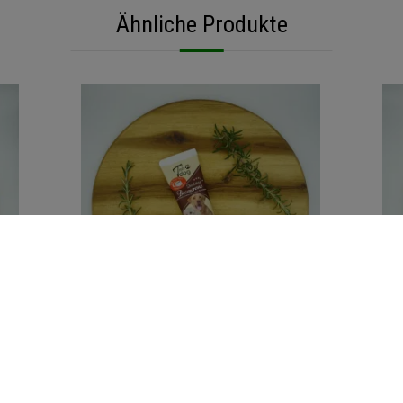
Ähnliche Produkte
n
Zur Wunschliste hinzufügen
KAUARTIKEL / LECKERLIS - SCHWEIN
g
Tubi Dog Baconcreme, 75g