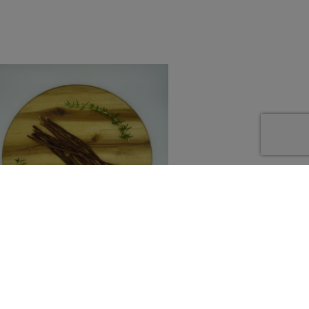
Zur Wunschliste hinzufügen
KAUARTIKEL / LECKERLIS - SCHWEIN
Welpenkausticks