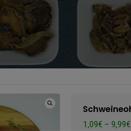
Schweineo
1,09
€
–
9,99
€