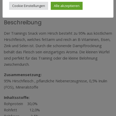
REZENSIONEN (0)
Cookie Einstellungen
Alle akzeptieren
Beschreibung
Der Trainings Snack vom Hirsch besteht zu 95% aus köstlichem
Hirschfleisch, welches fettarm und reich an B-Vitaminen, Eisen,
Zink und Selen ist. Durch die schonende Dampftrocknung
behält das Fleisch sein einzigartiges Aroma. Die kleinen Würfel
sind perfekt für das Training oder die kleine Belohnung
zwischendurch.
Zusammensetzung:
95% Hirschfleisch , pflanzliche Nebenerzeugnisse, 0,5% Inulin
(FOS), Mineralstoffe
Inhaltsstoffe:
Rohprotein 30,0%
Rohfett 12,0%