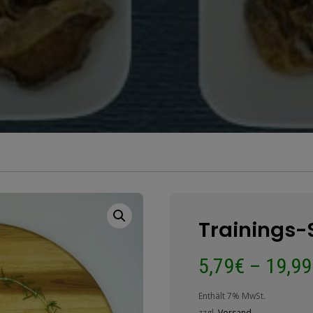
Trainings-
5,79
€
–
19,99
Enthält 7% MwSt.
zzgl.
Versand