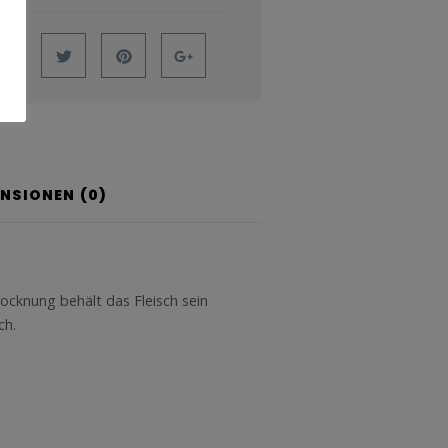
ENSIONEN (0)
ocknung behält das Fleisch sein
ch.