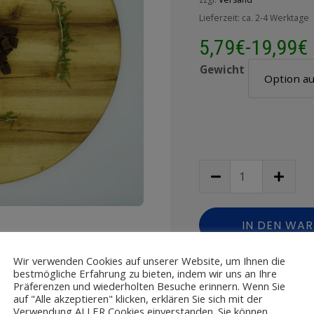
Lieferzeit: ca. 2-4 Werktage
5,79
€
-
19,99
€
Gewicht
IN DEN WA
Wir verwenden Cookies auf unserer Website, um Ihnen die
Zur Wu
bestmögliche Erfahrung zu bieten, indem wir uns an Ihre
Präferenzen und wiederholten Besuche erinnern. Wenn Sie
auf "Alle akzeptieren" klicken, erklären Sie sich mit der
ZH-WVP
SKU:
Verwendung ALLER Cookies einverstanden. Sie können