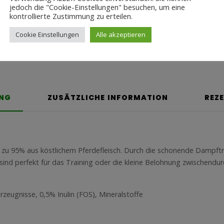
jedoch die "Cookie-Einstellungen" besuchen, um eine
kontrollierte Zustimmung zu erteilen.
Share this product
Cookie Einstellungen
Alle akzeptieren
UNG
ZUSÄTZLICHE INFORMATION
REZ
 zu 95% aus köstlichem Pferdefleisch. Durch die schonende Dampftr
 sind perfekt für das Training oder die kleine Belohnung zwischendur
rzeugnisse, 0,5% Inulin (FOS), Mineralstoffe