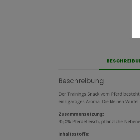
BESCHREIB
Beschreibung
Der Trainings Snack vom Pferd besteht
einzigartiges Aroma. Die kleinen Würfel
Zusammensetzung:
95,0% Pferdefleisch, pflanzliche Nebene
Inhaltsstoffe: