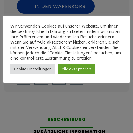
IN DEN WARENKORB
Zur Wunschliste hinzufügen
Wir verwenden Cookies auf unserer Website, um Ihnen
die bestmögliche Erfahrung zu bieten, indem wir uns an
Ihre Präferenzen und wiederholten Besuche erinnern.
ZH-VDGC-
SKU:
Wenn Sie auf "Alle akzeptieren" klicken, erklären Sie sich
mit der Verwendung ALLER Cookies einverstanden. Sie
können jedoch die "Cookie-Einstellungen" besuchen, um
eine kontrollierte Zustimmung zu erteilen.
Share this product
Cookie Einstellungen
Alle akzeptieren
BESCHREIBUNG
ZUSÄTZLICHE INFORMATION