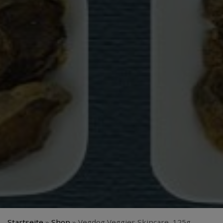
Startseite
»
Shop
»
Vegdog Veggies Skincare, 125g