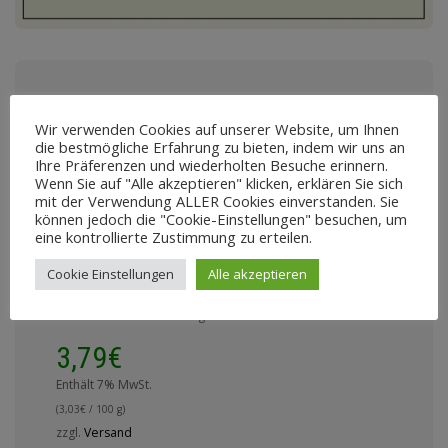
Vegdog Veggies
Wir verwenden Cookies auf unserer Website, um Ihnen
Skincare, 125g
die bestmögliche Erfahrung zu bieten, indem wir uns an
Ihre Präferenzen und wiederholten Besuche erinnern.
Wenn Sie auf "Alle akzeptieren" klicken, erklären Sie sich
3,79
€
mit der Verwendung ALLER Cookies einverstanden. Sie
können jedoch die "Cookie-Einstellungen" besuchen, um
eine kontrollierte Zustimmung zu erteilen.
Enthält 7% MwSt.
(
3,03
€
/ 100 g)
Cookie Einstellungen
Alle akzeptieren
zzgl.
Versand
Lieferzeit: ca. 2-4 Werktage
3,79
€
Enthält 7% MwSt.
(
3,03
€
/ 100 g)
zzgl.
Versand