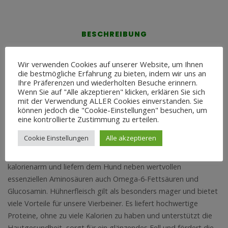
BESCHREIBUNG
ZUSÄTZLICHE INFORMATION
Wir verwenden Cookies auf unserer Website, um Ihnen
die bestmögliche Erfahrung zu bieten, indem wir uns an
REZENSIONEN (0)
Ihre Präferenzen und wiederholten Besuche erinnern.
Wenn Sie auf "Alle akzeptieren" klicken, erklären Sie sich
mit der Verwendung ALLER Cookies einverstanden. Sie
Beschreibung
können jedoch die "Cookie-Einstellungen" besuchen, um
eine kontrollierte Zustimmung zu erteilen.
Das Hühnchenfleisch gehört zu den allergiearmen Sorten im
Cookie Einstellungen
Alle akzeptieren
Futter für Hunde, und eignet sich auch als Hundefutter für
empfindliche Tiere. Fleisch und Innereien vom Huhn sind
kalorienarm und liefern dem Hund neben wertvollen
essenziellen Aminosäuren auch Omega-6-Fettsäuren und
Glucosamin. Hühnerfleisch gilt als besonders mager und bietet
viele Vorteile für unsere Vierbeiner. Es liefert hochwertige
Proteine, ohne zu viele Kalorien zu haben und unterstützt die
Hautgesundheit, sorgt für ein glänzendes Fell und fördert die