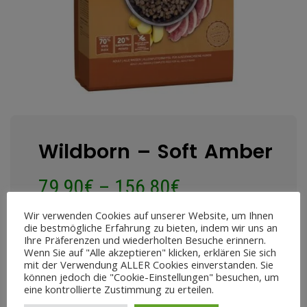
Wildborn – Soft Amber
79,90
€
–
156,80
€
Wir verwenden Cookies auf unserer Website, um Ihnen
Enthält 7% MwSt.
die bestmögliche Erfahrung zu bieten, indem wir uns an
zzgl.
Versand
Ihre Präferenzen und wiederholten Besuche erinnern.
Lieferzeit: ca. 2-4 Werktage
Wenn Sie auf "Alle akzeptieren" klicken, erklären Sie sich
mit der Verwendung ALLER Cookies einverstanden. Sie
79,90
€
-
156,80
€
können jedoch die "Cookie-Einstellungen" besuchen, um
eine kontrollierte Zustimmung zu erteilen.
Gewicht