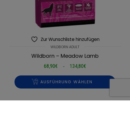
Zur Wunschliste hinzufügen
WILDBORN ADULT
Wildborn – Meadow Lamb
68,90
€
134,80
€
Preisspanne:
–
68,90€
bis
AUSFÜHRUNG WÄHLEN
134,80€