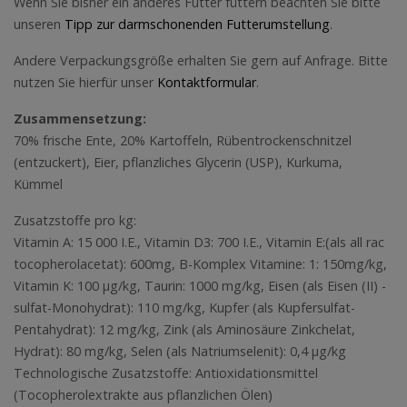
Wenn Sie bisher ein anderes Futter füttern beachten Sie bitte
unseren
Tipp zur darmschonenden Futterumstellung
.
Andere Verpackungsgröße erhalten Sie gern auf Anfrage. Bitte
nutzen Sie hierfür unser
Kontaktformular
.
Zusammensetzung:
70% frische Ente, 20% Kartoffeln, Rübentrockenschnitzel
(entzuckert), Eier, pflanzliches Glycerin (USP), Kurkuma,
Kümmel
Zusatzstoffe pro kg:
Vitamin A: 15 000 I.E., Vitamin D3: 700 I.E., Vitamin E:(als all rac
tocopherolacetat): 600mg, B-Komplex Vitamine: 1: 150mg/kg,
Vitamin K: 100 μg/kg, Taurin: 1000 mg/kg, Eisen (als Eisen (II) -
sulfat-Monohydrat): 110 mg/kg, Kupfer (als Kupfersulfat-
Pentahydrat): 12 mg/kg, Zink (als Aminosäure Zinkchelat,
Hydrat): 80 mg/kg, Selen (als Natriumselenit): 0,4 μg/kg
Technologische Zusatzstoffe: Antioxidationsmittel
(Tocopherolextrakte aus pflanzlichen Ölen)