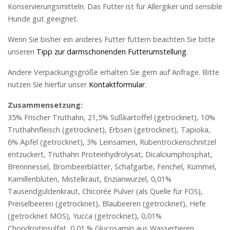
Konservierungsmitteln. Das Futter ist für Allergiker und sensible
Hunde gut geeignet.
Wenn Sie bisher ein anderes Futter füttern beachten Sie bitte
unseren
Tipp zur darmschonenden Futterumstellung
.
Andere Verpackungsgröße erhalten Sie gern auf Anfrage. Bitte
nutzen Sie hierfür unser
Kontaktformular
.
Zusammensetzung:
35% Frischer Truthahn, 21,5% Süßkartoffel (getrocknet), 10%
Truthahnfleisch (getrocknet), Erbsen (getrocknet), Tapioka,
6% Äpfel (getrocknet), 3% Leinsamen, Rübentrockenschnitzel
entzuckert, Truthahn Proteinhydrolysat, Dicalciumphosphat,
Brennnessel, Brombeerblätter, Schafgarbe, Fenchel, Kümmel,
Kamillenblüten, Mistelkraut, Enzianwurzel, 0,01%
Tausendgüldenkraut, Chicorée Pulver (als Quelle für FOS),
Preiselbeeren (getrocknet), Blaubeeren (getrocknet), Hefe
(getrocknet MOS), Yucca (getrocknet), 0,01%
Chondroitinsulfat, 0,01 % Glucosamin aus Wassertieren