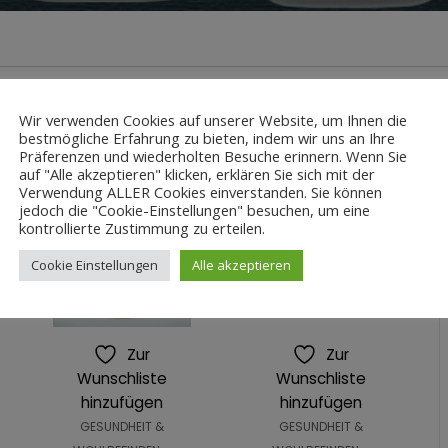
Wir verwenden Cookies auf unserer Website, um Ihnen die
ANSEHEN
12
24
ALLE
bestmögliche Erfahrung zu bieten, indem wir uns an Ihre
Präferenzen und wiederholten Besuche erinnern. Wenn Sie
auf "Alle akzeptieren" klicken, erklären Sie sich mit der
Verwendung ALLER Cookies einverstanden. Sie können
jedoch die "Cookie-Einstellungen" besuchen, um eine
kontrollierte Zustimmung zu erteilen.
Cookie Einstellungen
Alle akzeptieren
Zur
Zur
Wunschliste
Wunschliste
hinzufügen
hinzufügen
GESUNDHEIT &
GESUNDHEIT &