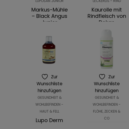
LUPOSAN JUNIOR
LECKERLIS - RIND
Markus-Mühle
Kaurolle mit
– Black Angus
Rindfleisch von
Junior
Dokas
57,99
€
0,95
€
5,99
€
–
IN DEN
AUSFÜHRUNG
WARENKORB
WÄHLEN
Zur
Zur
Wunschliste
Wunschliste
hinzufügen
hinzufügen
GESUNDHEIT &
GESUNDHEIT &
WOHLBEFINDEN -
WOHLBEFINDEN -
HAUT & FELL
FLÖHE, ZECKEN &
CO
Lupo Derm
,