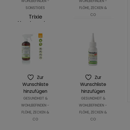
WOHLBEFINDEN -
WOHLBEFINDEN -
SONSTIGES
FLÖHE, ZECKEN &
CO
Trixie
,
Hundesocken
GESUNDHEIT &
2,79
€
4,99
€
Preisspanne:
Preisspanne:
–
WOHLBEFINDEN -
0,95€
AUSFÜHRUNG
2,79€
HAUT & FELL
bis
bis
Lupo Zeck+
WÄHLEN
5,99€
4,99€
Pellets
11,89
€
–
38,99
€
Preisspanne:
Zur
Zur
AUSFÜHRUNG
11,89€
Wunschliste
Wunschliste
bis
hinzufügen
hinzufügen
WÄHLEN
38,99€
GESUNDHEIT &
GESUNDHEIT &
WOHLBEFINDEN -
WOHLBEFINDEN -
FLÖHE, ZECKEN &
FLÖHE, ZECKEN &
CO
CO
Anibio
Anibio Melaflon