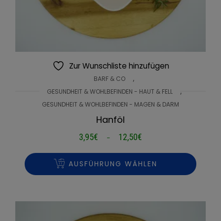
Zur Wunschliste hinzufügen
,
BARF & CO
,
GESUNDHEIT & WOHLBEFINDEN - HAUT & FELL
GESUNDHEIT & WOHLBEFINDEN - MAGEN & DARM
Hanföl
3,95
€
12,50
€
Preisspanne:
–
3,95€
bis
AUSFÜHRUNG WÄHLEN
12,50€