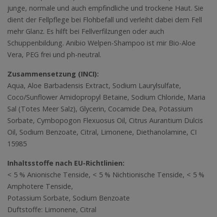
junge, normale und auch empfindliche und trockene Haut. Sie
dient der Fellpflege bei Flohbefall und verleiht dabei dem Fell
mehr Glanz. Es hilft bei Fellverfilzungen oder auch
Schuppenbildung. Anibio Welpen-Shampoo ist mir Bio-Aloe
Vera, PEG frei und ph-neutral.
Zusammensetzung (INCI):
Aqua, Aloe Barbadensis Extract, Sodium Laurylsul­fate,
Coco/Sunflower Amido­propyl Betaine, Sodium Chloride, Maria
Sal (Totes Meer Salz), Glycerin, Cocamide Dea, Potassium
Sorbate, Cymbopogon Flexuosus Oil, Citrus Auran­tium ­Dulcis
Oil, Sodium Benzoate, Citral, Limonene, Diethanolamine, CI
15985
Inhaltsstoffe nach EU-Richtlinien:
< 5 % Anionische Tenside, < 5 % Nichtionische Tenside, < 5 %
Amphotere Tenside,
Potassium Sorbate, Sodium Benzoate
Duftstoffe: Limonene, Citral