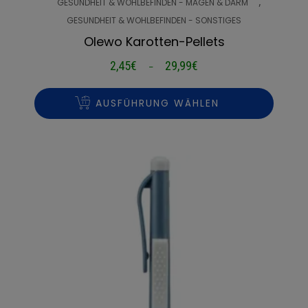
,
GESUNDHEIT & WOHLBEFINDEN - MAGEN & DARM
GESUNDHEIT & WOHLBEFINDEN - SONSTIGES
Olewo Karotten-Pellets
2,45
€
29,99
€
Preisspanne:
–
2,45€
bis
AUSFÜHRUNG WÄHLEN
29,99€