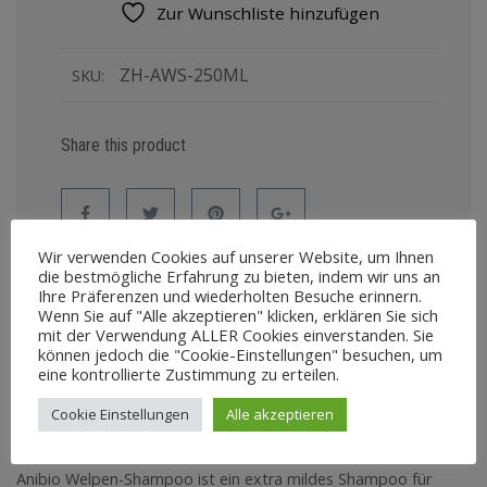
Zur Wunschliste hinzufügen
ZH-AWS-250ML
SKU:
Share this product
Wir verwenden Cookies auf unserer Website, um Ihnen
die bestmögliche Erfahrung zu bieten, indem wir uns an
Ihre Präferenzen und wiederholten Besuche erinnern.
Wenn Sie auf "Alle akzeptieren" klicken, erklären Sie sich
mit der Verwendung ALLER Cookies einverstanden. Sie
können jedoch die "Cookie-Einstellungen" besuchen, um
BESCHREIBUNG
REZENSIONEN (0)
eine kontrollierte Zustimmung zu erteilen.
Cookie Einstellungen
Alle akzeptieren
Beschreibung
Anibio Welpen-Shampoo ist ein extra mildes Shampoo für