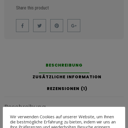
Share this product
BESCHREIBUNG
ZUSÄTZLICHE INFORMATION
REZENSIONEN (1)
Beschreibung
Wir verwenden Cookies auf unserer Website, um Ihnen
Unsere Eigenmarke Cashu´s Bestes Angus Rind ist ein
die bestmögliche Erfahrung zu bieten, indem wir uns an
Trockenfutter dass mit Unterstützung von Tierärzten, viel
Ihre Präferenzen und wiederholten Besuche erinnern.