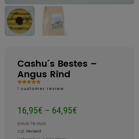
Cashu´s Bestes –
Angus Rind
1
customer review
Bewertet
1
mit
5.00
von 5,
basierend
16,95
€
–
64,95
€
auf
Kundenbewertung
Enthält 7% MwSt.
zzgl.
Versand