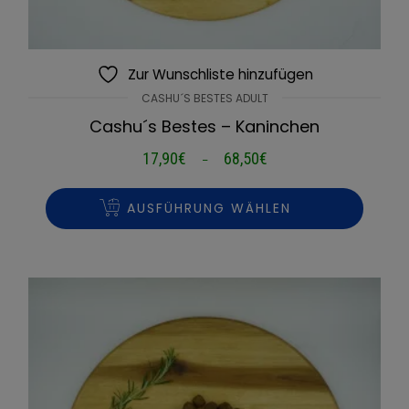
Zur Wunschliste hinzufügen
CASHU´S BESTES ADULT
Cashu´s Bestes – Kaninchen
17,90
€
68,50
€
Preisspanne:
–
17,90€
bis
AUSFÜHRUNG WÄHLEN
68,50€