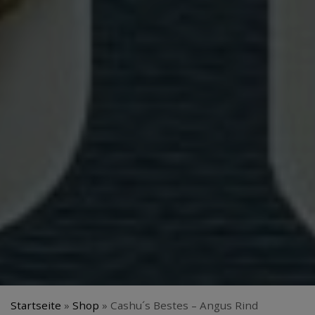
Startseite
»
Shop
»
Cashu´s Bestes – Angus Rind