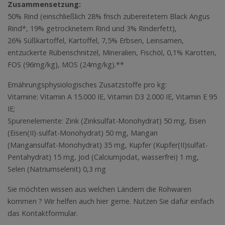
Zusammensetzung:
50% Rind (einschließlich 28% frisch zubereitetem Black Angus
Rind*, 19% getrocknetem Rind und 3% Rinderfett),
26% Süßkartoffel, Kartoffel, 7,5% Erbsen, Leinsamen,
entzuckerte Rübenschnitzel, Mineralien, Fischöl, 0,1% Karotten,
FOS (96mg/kg), MOS (24mg/kg).**
Ernährungsphysiologisches Zusatzstoffe pro kg:
Vitamine: Vitamin A 15.000 IE, Vitamin D3 2.000 IE, Vitamin E 95
IE;
Spurenelemente: Zink (Zinksulfat-Monohydrat) 50 mg, Eisen
(Eisen(II)-sulfat-Monohydrat) 50 mg, Mangan
(Mangansulfat-Monohydrat) 35 mg, Kupfer (Kupfer(II)sulfat-
Pentahydrat) 15 mg, Jod (Calciumjodat, wasserfrei) 1 mg,
Selen (Natriumselenit) 0,3 mg
Sie möchten wissen aus welchen Ländern die Rohwaren
kommen ? Wir helfen auch hier gerne. Nutzen Sie dafür einfach
das Kontaktformular.