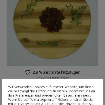
Zur Wunschliste hinzufügen
CASHU´S BESTES ADULT
Cashu´s Bestes – Wild – Hirsch & Lachs
Wir verwenden Cookies auf unserer Website, um Ihnen
die bestmögliche Erfahrung zu bieten, indem wir uns an
18,95
€
74,50
€
Preisspanne:
–
Ihre Präferenzen und wiederholten Besuche erinnern.
Wenn Sie auf "Alle akzeptieren" klicken, erklären Sie sich
18,95€
mit der Verwendung ALLER Cookies einverstanden. Sie