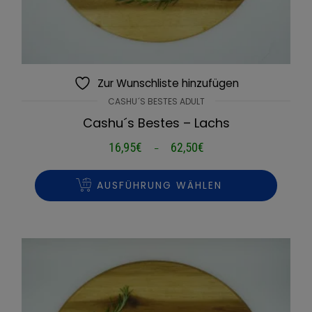
Zur Wunschliste hinzufügen
CASHU´S BESTES ADULT
Cashu´s Bestes – Lachs
16,95
€
62,50
€
Preisspanne:
–
16,95€
bis
AUSFÜHRUNG WÄHLEN
62,50€