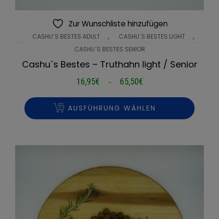
Zur Wunschliste hinzufügen
,
,
CASHU´S BESTES ADULT
CASHU´S BESTES LIGHT
CASHU´S BESTES SENIOR
Cashu´s Bestes – Truthahn light / Senior
16,95
€
65,50
€
Preisspanne:
–
16,95€
bis
AUSFÜHRUNG WÄHLEN
65,50€