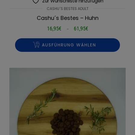
Zur Wunschliste hinzufügen
CASHU´S BESTES ADULT
Cashu´s Bestes – Huhn
16,95
€
61,95
€
Preisspanne:
–
16,95€
bis
AUSFÜHRUNG WÄHLEN
61,95€