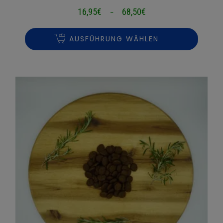
16,95
€
68,50
€
Preisspanne:
–
16,95€
bis
AUSFÜHRUNG WÄHLEN
68,50€