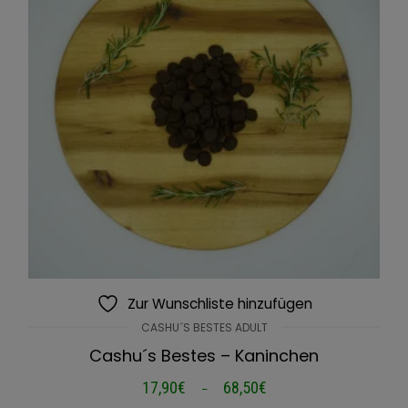
Zur Wunschliste hinzufügen
CASHU´S BESTES ADULT
Cashu´s Bestes – Kaninchen
17,90
€
68,50
€
Preisspanne:
–