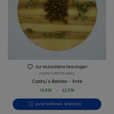
Zur Wunschliste hinzufügen
CASHU´S BESTES ADULT
Cashu´s Bestes – Ente
16,95
€
62,95
€
Preisspanne:
–
16,95€
bis
AUSFÜHRUNG WÄHLEN
62,95€