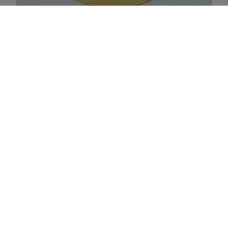
Zur Wunschliste hinzufügen
CASHU´S BESTES ADULT
Cashu´s Bestes – Wild – Hirsch & Lachs –
Futterprobe
0,01
€
IN DEN WARENKORB