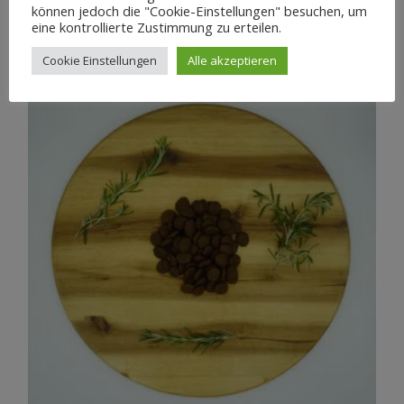
bis
AUSFÜHRUNG WÄHLEN
können jedoch die "Cookie-Einstellungen" besuchen, um
74,50€
eine kontrollierte Zustimmung zu erteilen.
Cookie Einstellungen
Alle akzeptieren