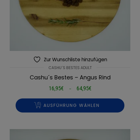
Zur Wunschliste hinzufügen
CASHU´S BESTES ADULT
Cashu´s Bestes – Angus Rind
16,95
€
64,95
€
Preisspanne:
–
16,95€
bis
AUSFÜHRUNG WÄHLEN
64,95€