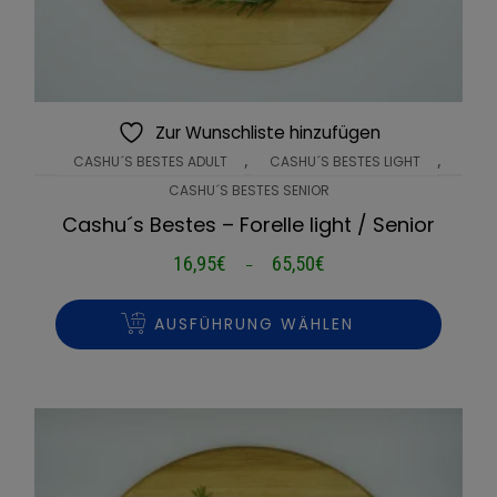
Zur Wunschliste hinzufügen
,
,
CASHU´S BESTES ADULT
CASHU´S BESTES LIGHT
CASHU´S BESTES SENIOR
Cashu´s Bestes – Forelle light / Senior
16,95
€
65,50
€
Preisspanne:
–
16,95€
bis
AUSFÜHRUNG WÄHLEN
65,50€