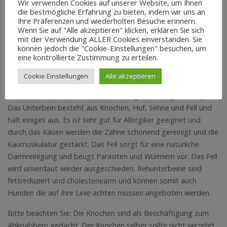
Wir verwenden Cookies auf unserer Website, um Ihnen
die bestmögliche Erfahrung zu bieten, indem wir uns an
Ihre Präferenzen und wiederholten Besuche erinnern.
Wenn Sie auf "Alle akzeptieren" klicken, erklären Sie sich
mit der Verwendung ALLER Cookies einverstanden. Sie
BESCHREIBUNG
REZENSIONEN (0)
können jedoch die "Cookie-Einstellungen" besuchen, um
eine kontrollierte Zustimmung zu erteilen.
Beschreibung
Cookie Einstellungen
Alle akzeptieren
Das Rehunterbein bietet Ihrem Liebling einen langen Kauspaß.
Das Unterbein besteht aus Knochen, Huf, Sehne und Fell und
hält einiges aus. Es ist sehr gut für Allergiker geeignet und
durch das Kauen werden die Zähne schonend gereinigt und die
Kaumuskulatur gestärkt. Das Fell sorgt für eine natürliche
Darmreinigung und beugt Parasiten und Würmern vor. Das Fell
wird unverdaut wieder ausgeschieden. Rehunterbeine sind
fettreduziert und cholesteriearm und können somit auch
Hunden die auf Ihre Linie achten müssen angeboten werden.
Bitte beachten Sie: Die Knochen sind als Beschäftigung zum
Abknabbern gedacht. Der Knochen selber sollte nicht verzehrt