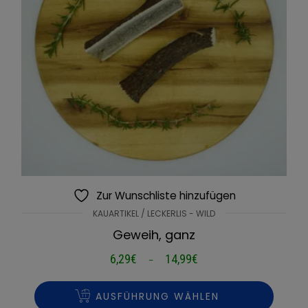
Zur Wunschliste hinzufügen
KAUARTIKEL / LECKERLIS - WILD
Geweih, ganz
6,29
€
14,99
€
Preisspanne:
–
6,29€
bis
AUSFÜHRUNG WÄHLEN