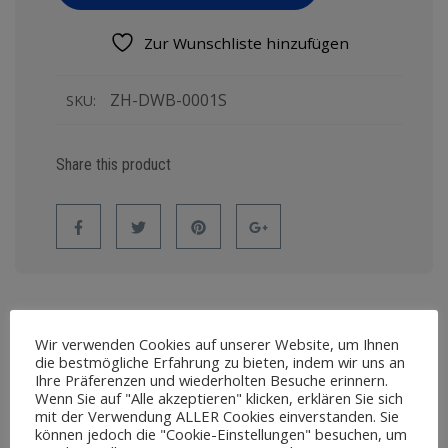
Zur Wunschliste hinzufügen
ZH-DWB-0001S
SKU:
Share this product
Wir verwenden Cookies auf unserer Website, um Ihnen
die bestmögliche Erfahrung zu bieten, indem wir uns an
BESCHREIBUNG
REZENSIONEN (0)
Ihre Präferenzen und wiederholten Besuche erinnern.
Wenn Sie auf "Alle akzeptieren" klicken, erklären Sie sich
mit der Verwendung ALLER Cookies einverstanden. Sie
Beschreibung
können jedoch die "Cookie-Einstellungen" besuchen, um