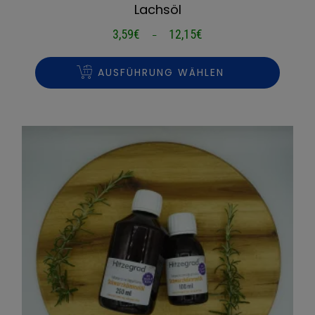
Lachsöl
3,59
€
12,15
€
Preisspanne:
–
3,59€
bis
AUSFÜHRUNG WÄHLEN
12,15€