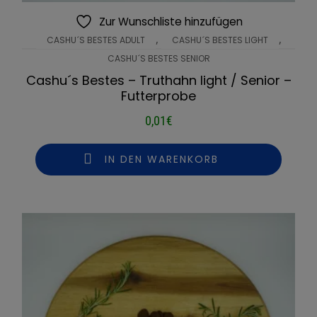
Zur Wunschliste hinzufügen
,
,
CASHU´S BESTES ADULT
CASHU´S BESTES LIGHT
CASHU´S BESTES SENIOR
Cashu´s Bestes – Truthahn light / Senior –
Futterprobe
0,01
€
IN DEN WARENKORB