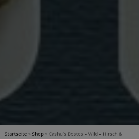
Startseite
»
Shop
»
Cashu´s Bestes – Wild – Hirsch &