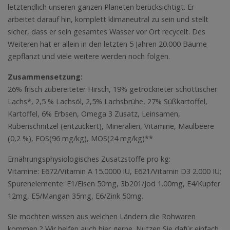
letztendlich unseren ganzen Planeten berücksichtigt. Er
arbeitet darauf hin, komplett klimaneutral zu sein und stellt
sicher, dass er sein gesamtes Wasser vor Ort recycelt. Des
Weiteren hat er allein in den letzten 5 Jahren 20.000 Bäume
gepflanzt und viele weitere werden noch folgen.
Zusammensetzung:
26% frisch zubereiteter Hirsch, 19% getrockneter schottischer
Lachs*, 2,5 % Lachsöl, 2,5% Lachsbrühe, 27% Süßkartoffel,
Kartoffel, 6% Erbsen, Omega 3 Zusatz, Leinsamen,
Rübenschnitzel (entzuckert), Mineralien, Vitamine, Maulbeere
(0,2 %), FOS(96 mg/kg), MOS(24 mg/kg)**
Ernährungsphysiologisches Zusatzstoffe pro kg:
Vitamine: E672/Vitamin A 15.0000 IU, E621/Vitamin D3 2.000 IU;
Spurenelemente: E1/Eisen 50mg, 3b201/Jod 1.00mg, E4/Kupfer
12mg, E5/Mangan 35mg, E6/Zink 50mg.
Sie möchten wissen aus welchen Ländern die Rohwaren
kommen ? Wir helfen auch hier gerne. Nutzen Sie dafür einfach