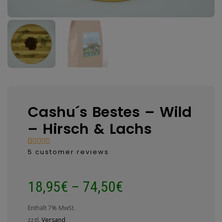
Cashu´s Bestes – Wild
– Hirsch & Lachs
5
customer reviews
Bewertet
5
mit
5.00
von 5,
basierend
18,95
€
–
74,50
€
auf
Kundenbewertungen
Enthält 7% MwSt.
zzgl.
Versand